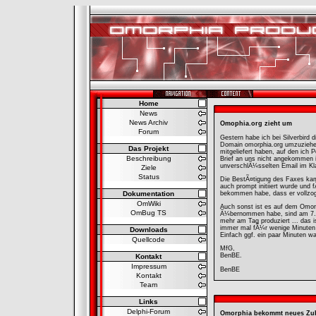
Home
News
News Archiv
Omophia.org zieht um
Forum
Gestern habe ich bei Silverbird
Domain omorphia.org umzuziehen.
Das Projekt
mitgeliefert haben, auf den ich
Beschreibung
Brief an uns nicht angekommen i
unverschlÃ¼sselten Email im Kla
Ziele
Status
Die BestÃ¤tigung des Faxes ka
auch prompt initiiert wurde und
Dokumentation
bekommen habe, dass er vollzoge
OmWiki
Auch sonst ist es auf dem Omor
OmBug TS
Ã¼bernommen habe, sind am 7. 
mehr am Tag produziert ... das is
immer mal fÃ¼r wenige Minuten 
Downloads
Einfach ggf. ein paar Minuten w
Quellcode
MfG,
BenBE.
Kontakt
Impressum
BenBE
Kontakt
Team
Links
Delphi-Forum
Omorphia bekommt neues Zu