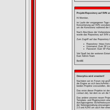
Projekt-Repository auf SVN u
Hi Member,
im Laufe der vergangenen Tage 
Konvertierung auf SVN vorzubere
um die Konsistenz während der 
Nach Abschluss der Vorbereiten
wurde das Repository auf SVN 
Zum Zugriff auf das Repository 
Repository: https://om
Username: Euer SF-Log
Passwort: Euer SF-Pas
Viel Spaß bei der weiteren Entw
Euer Admin-Team
BenBE
Omorphia wird erweitert!
Nachdem wir im Forum mit groÃ?e
die Engine an sich beschrÃ¤nkt s
beiden Projekte vorzustellen, di
Das erste dieser Projekte ist d
contact.de
), bei dem es um die
Das andere unseren neuen Proje
Template- und Pluginsystem ein
durchgezogenes Sicherheitssyst
der Seitengestaltung einzuengen
2.0 und AJAX um auch hier eine