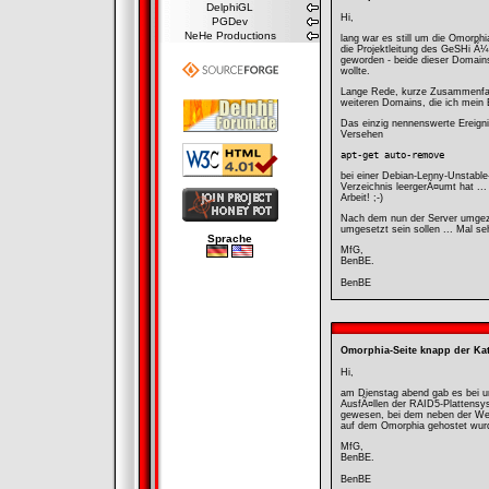
DelphiGL
Hi,
PGDev
NeHe Productions
lang war es still um die Omorph
die Projektleitung des GeSHi Ã
geworden - beide dieser Domains
wollte.
Lange Rede, kurze Zusammenfas
weiteren Domains, die ich mein
Das einzig nennenswerte Ereigni
Versehen
apt-get auto-remove
bei einer Debian-Lenny-Unstable-
Verzeichnis leergerÃ¤umt hat ...
Arbeit! ;-)
Nach dem nun der Server umgezog
umgesetzt sein sollen ... Mal se
Sprache
MfG,
BenBE.
BenBE
Omorphia-Seite knapp der Ka
Hi,
am Dienstag abend gab es bei u
AusfÃ¤llen der RAID5-Plattensys
gewesen, bei dem neben der Web
auf dem Omorphia gehostet wurd
MfG,
BenBE.
BenBE