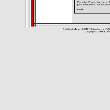
Wer selber Projekte hat, die im
gerne kundgeben! - Wir freuen uns
BenBE
TotalRenderTime: 0.00167 Sekunden - MySQ
Copyright © 2004-2026 b